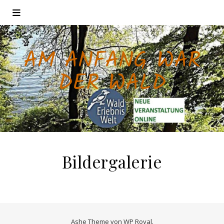
AM ANFANG WAR
DER WALD
Bildergalerie
Ashe Theme von
WP Royal
.