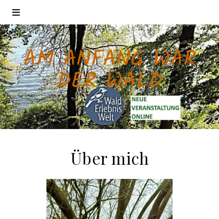
AM ANFANG WAR
DER WALD
Über mich